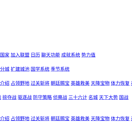
国家
加入联盟
日历
聊天功能
成就系统
势力值
分城
扩建城池
国学系统
季节系统
介绍
占领野地
过关斩将
朝廷赐宝
英雄救美
天降宝物
体力恢复
战
掠夺战
驱逐战
防守策略
侦察战
三十六计
名城
天下大势
国战
介绍
占领野地
过关斩将
朝廷赐宝
英雄救美
天降宝物
体力恢复