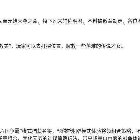
奉元始天尊之命，特下凡来辅佐明君，不料被叛军劫走，各位
“英雄救美”，玩家可以去打探位置，解救一些落难的传说才女。
六国争霸”模式捕获名将，“群雄割据”模式体验将领组合策略，
任意组合，变化无穷的计谋策略玩法，带来超高自由度的战争体验