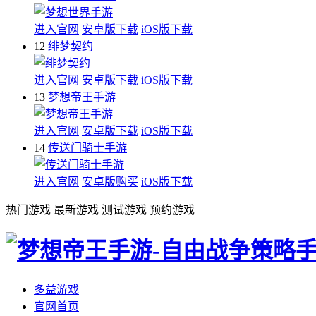
进入官网
安卓版下载
iOS版下载
12
绯梦契约
进入官网
安卓版下载
iOS版下载
13
梦想帝王手游
进入官网
安卓版下载
iOS版下载
14
传送门骑士手游
进入官网
安卓版购买
iOS版下载
热门游戏
最新游戏
测试游戏
预约游戏
多益游戏
官网首页