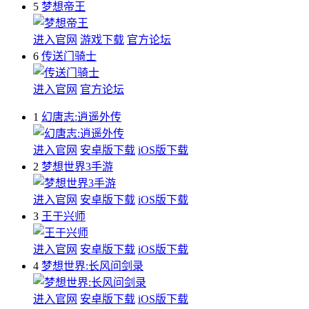
5
梦想帝王
进入官网
游戏下载
官方论坛
6
传送门骑士
进入官网
官方论坛
1
幻唐志:逍遥外传
进入官网
安卓版下载
iOS版下载
2
梦想世界3手游
进入官网
安卓版下载
iOS版下载
3
王于兴师
进入官网
安卓版下载
iOS版下载
4
梦想世界:长风问剑录
进入官网
安卓版下载
iOS版下载