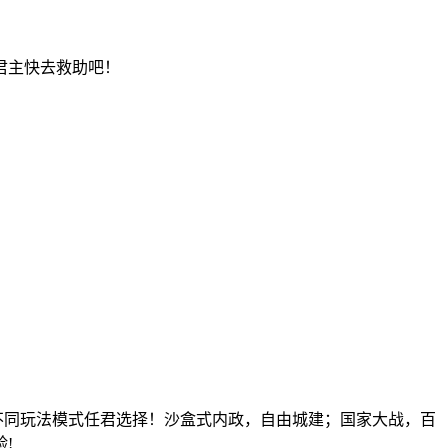
君主快去救助吧！
不同玩法模式任君选择！沙盒式内政，自由城建；国家大战，百
!