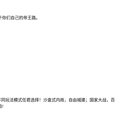
于你们自己的帝王路。
不同玩法模式任君选择！沙盒式内政，自由城建；国家大战，百
!