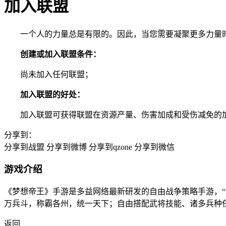
加入联盟
一个人的力量总是有限的。因此，当您需要凝聚更多力量时
创建或加入联盟条件：
尚未加入任何联盟；
加入联盟的好处：
加入联盟可获得联盟在资源产量、伤害加成和受伤减免的
分享到：
分享到战盟
分享到微博
分享到qzone
分享到微信
游戏介绍
《梦想帝王》手游是多益网络最新研发的自由战争策略手游，“
万兵斗，称霸各州，统一天下；自由搭配武将技能、诸多兵种
返回