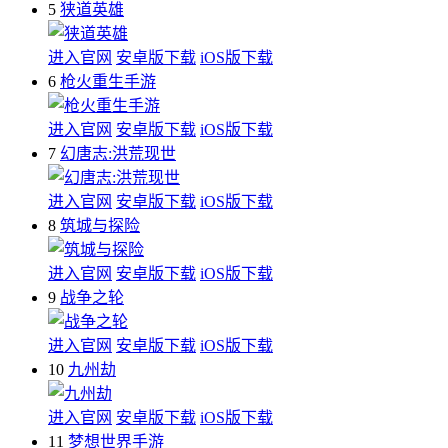
5
狭道英雄
进入官网
安卓版下载
iOS版下载
6
枪火重生手游
进入官网
安卓版下载
iOS版下载
7
幻唐志:洪荒现世
进入官网
安卓版下载
iOS版下载
8
筑城与探险
进入官网
安卓版下载
iOS版下载
9
战争之轮
进入官网
安卓版下载
iOS版下载
10
九州劫
进入官网
安卓版下载
iOS版下载
11
梦想世界手游