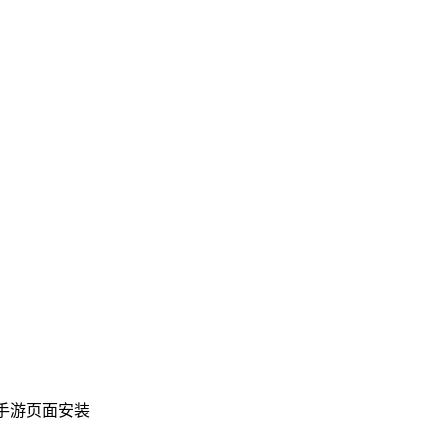
手游页面安装