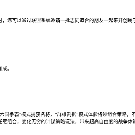
，您可以通过联盟系统邀请一批志同道合的朋友一起来开创属
加成。
六国争霸”模式捕获名将，“群雄割据”模式体验将领组合策略，
任意组合，变化无穷的计谋策略玩法，带来超高自由度的战争体验