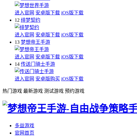
进入官网
安卓版下载
iOS版下载
12
绯梦契约
进入官网
安卓版下载
iOS版下载
13
梦想帝王手游
进入官网
安卓版下载
iOS版下载
14
传送门骑士手游
进入官网
安卓版购买
iOS版下载
热门游戏
最新游戏
测试游戏
预约游戏
多益游戏
官网首页