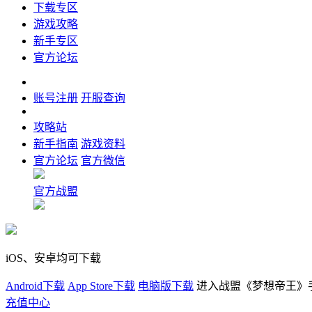
下载专区
游戏攻略
新手专区
官方论坛
账号注册
开服查询
攻略站
新手指南
游戏资料
官方论坛
官方微信
官方战盟
iOS、安卓均可下载
Android
下载
App Store
下载
电脑版
下载
进入战盟《梦想帝王》
充值中心