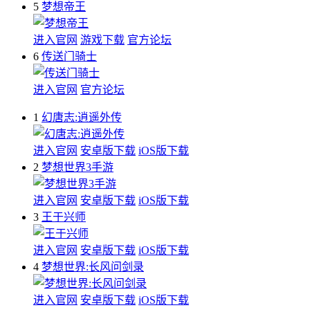
5
梦想帝王
进入官网
游戏下载
官方论坛
6
传送门骑士
进入官网
官方论坛
1
幻唐志:逍遥外传
进入官网
安卓版下载
iOS版下载
2
梦想世界3手游
进入官网
安卓版下载
iOS版下载
3
王于兴师
进入官网
安卓版下载
iOS版下载
4
梦想世界:长风问剑录
进入官网
安卓版下载
iOS版下载