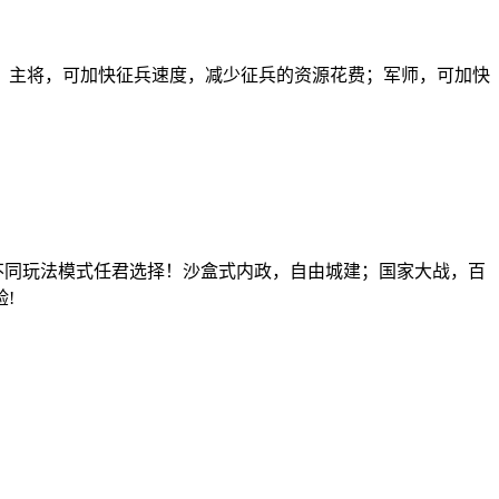
主将，可加快征兵速度，减少征兵的资源花费；军师，可加快
不同玩法模式任君选择！沙盒式内政，自由城建；国家大战，百
!