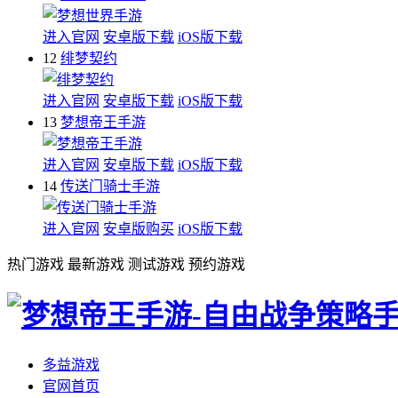
进入官网
安卓版下载
iOS版下载
12
绯梦契约
进入官网
安卓版下载
iOS版下载
13
梦想帝王手游
进入官网
安卓版下载
iOS版下载
14
传送门骑士手游
进入官网
安卓版购买
iOS版下载
热门游戏
最新游戏
测试游戏
预约游戏
多益游戏
官网首页