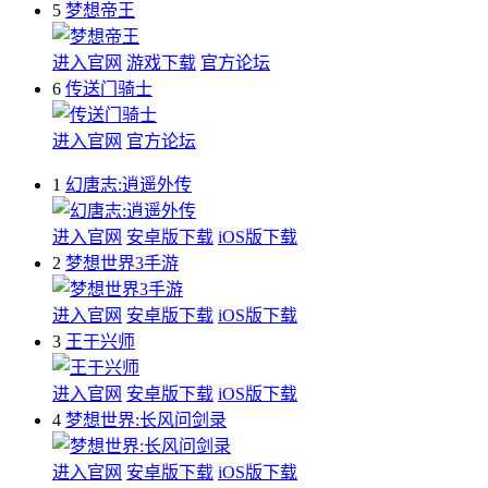
5
梦想帝王
进入官网
游戏下载
官方论坛
6
传送门骑士
进入官网
官方论坛
1
幻唐志:逍遥外传
进入官网
安卓版下载
iOS版下载
2
梦想世界3手游
进入官网
安卓版下载
iOS版下载
3
王于兴师
进入官网
安卓版下载
iOS版下载
4
梦想世界:长风问剑录
进入官网
安卓版下载
iOS版下载