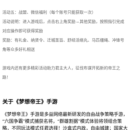
活动五：战盟、微信福利（每个账号只能获取一次）
活动说明：进入游戏后，点击右上角奖励→其他奖励，按照指引完成
对应操作即可获得奖励
奖励：有礼金、纳贤令、迁城圣旨、舒经活络丸、马匹缰绳、冲锋号
角等众多好礼相送
游戏内还有更多精彩活动助力君主大人，征伐布谋开拓新的帝王之
路！
关于《梦想帝王》手游
《梦想帝王》手游是多益网络最新研发的自由战争策略手游，
“六国争霸”模式捕获名将，“群雄割据”模式体验将领组合策
略，不同玩法模式任君选择！沙盒式内政，自由城建；国家大