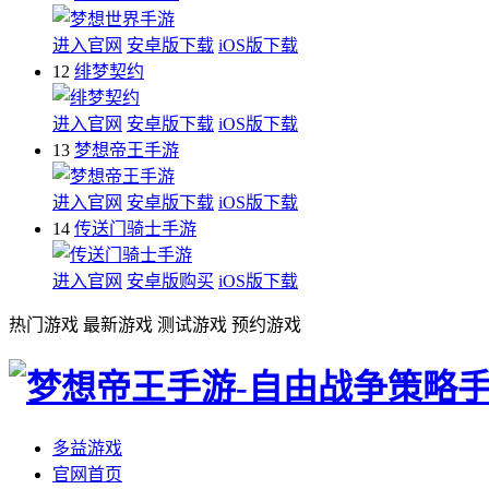
进入官网
安卓版下载
iOS版下载
12
绯梦契约
进入官网
安卓版下载
iOS版下载
13
梦想帝王手游
进入官网
安卓版下载
iOS版下载
14
传送门骑士手游
进入官网
安卓版购买
iOS版下载
热门游戏
最新游戏
测试游戏
预约游戏
多益游戏
官网首页