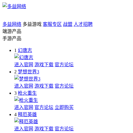
多益网络
多益游戏
客服专区
战盟
人才招聘
端游产品
手游产品
1
幻唐志
进入官网
游戏下载
官方论坛
2
梦想世界3
进入官网
游戏下载
官方论坛
3
枪火重生
进入官网
官方论坛
立即购买
4
释厄英雄
进入官网
游戏下载
官方论坛