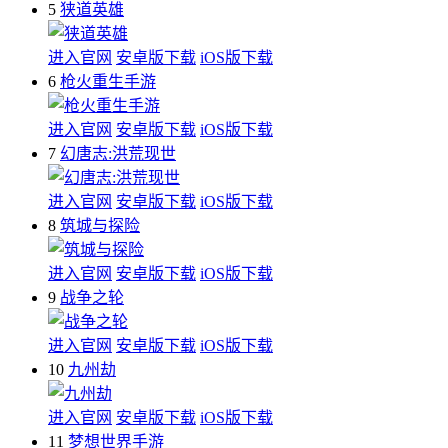
5
狭道英雄
进入官网
安卓版下载
iOS版下载
6
枪火重生手游
进入官网
安卓版下载
iOS版下载
7
幻唐志:洪荒现世
进入官网
安卓版下载
iOS版下载
8
筑城与探险
进入官网
安卓版下载
iOS版下载
9
战争之轮
进入官网
安卓版下载
iOS版下载
10
九州劫
进入官网
安卓版下载
iOS版下载
11
梦想世界手游