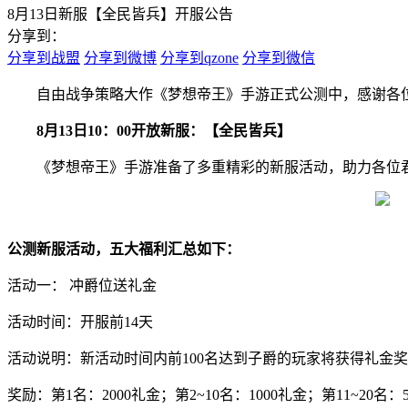
8月13日新服【全民皆兵】开服公告
分享到：
分享到战盟
分享到微博
分享到qzone
分享到微信
自由战争策略大作《梦想帝王》手游正式公测中，感谢各位
8月13日10：00开放新服：【全民皆兵】
《梦想帝王》手游准备了多重精彩的新服活动，助力各位
公测新服活动，五大福利汇总如下：
活动一： 冲爵位送礼金
活动时间：开服前14天
活动说明：新活动时间内前100名达到子爵的玩家将获得礼金
奖励：第1名：2000礼金；第2~10名：1000礼金；第11~20名：5