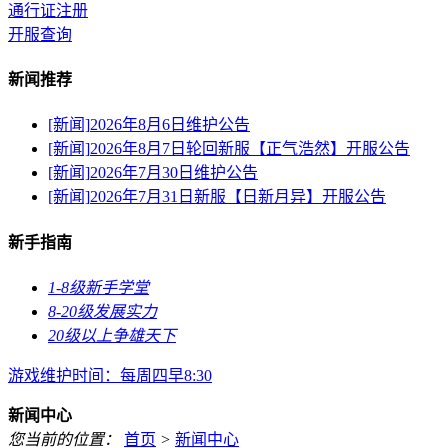
通行证注册
开服查询
新闻推荐
[新闻]
2026年8月6日维护公告
[新闻]
2026年8月7日轮回新服【正气浩然】开服公告
[新闻]
2026年7月30日维护公告
[新闻]
2026年7月31日新服【日新月异】开服公告
新手指南
1-8级
新手学堂
8-20级
发展实力
20级以上
争雄天下
游戏维护时间：每周四早8:30
新闻中心
您当前的位置：
首页
>
新闻中心